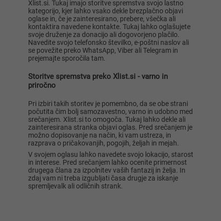
Xlist.si. Tukaj imajo storitve spremstva svojo lastno
kategorijo, kjer lahko vsako dekle brezplačno objavi
oglase in, če je zainteresirano, prebere, všečka ali
kontaktira navedene kontakte. Tukaj lahko oglašujete
svoje druženje za donacijo ali dogovorjeno plačilo.
Navedite svojo telefonsko številko, e-poštni naslov ali
se povežite preko WhatsApp, Viber ali Telegram in
prejemajte sporočila tam.
Storitve spremstva preko Xlist.si - varno in
priročno
Pri izbiri takih storitev je pomembno, da se obe strani
počutita čim bolj samozavestno, varno in udobno med
srečanjem. Xlist.si to omogoča. Tukaj lahko dekle ali
zainteresirana stranka objavi oglas. Pred srečanjem je
možno dopisovanje na način, ki vam ustreza, in
razprava o pričakovanjih, pogojih, željah in mejah.
V svojem oglasu lahko navedete svojo lokacijo, starost
in interese. Pred srečanjem lahko ocenite primernost
drugega člana za izpolnitev vaših fantazij in želja. In
zdaj vam ni treba izgubljati časa drugje za iskanje
spremljevalk ali odličnih strank.