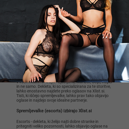
Če vas zanimajo storitve spremstva v Sloveniji in želite
najti svojo idealno spremljevalko, je najboljši način za
to preko Xlist.si. Razumite svoja pričakovanja kot
stranka in spoštujte čas deklet, spremljevalk. Pozorno
preberite, kaj pravi oglas in se dogovorite, kaj
pričakujete od dekleta.
Spremljanje je popolnoma zakonita storitev. Lahko je
tako fizično kot psihološko nagrajujoče, saj
spremljevalka moškega naredi bolj samozavestnega,
samozadovoljnega in mu omogoči lep čas. Lahko vam
pomaga pobegniti od rutine, se sprostiti in napolniti z
energijo. Spremljevalke so najpogosteje uporabljene s
strani moških, ki si to lahko privoščijo in ki delajo v
stresnih službah. Srečanje s takšno dekletom lahko
moškemu pomaga razširiti obzorja.
V Sloveniji lahko storitve spremstva rezervirate skoraj
v vseh mestih in krajih - Ljubljana, Maribor, Celje, Koper
in ne samo. Dekleta, ki so specializirana za te storitve,
lahko enostavno najdete preko oglasov na Xlist.si.
Tisti, ki iščejo spremljevalke, lahko prav tako objavijo
oglase in najdejo svoje idealne partnerje.
Spremljevalke (escorts) izbirajo Xlist.si
Escorts - dekleta, ki želijo najti dobre stranke in
pritegniti veliko pozornosti, lahko objavijo oglase na