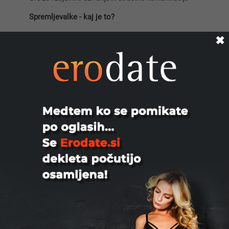
Spremljevalke - kaj je to?
Spremljevalke ali storitve spremstva so kombinacija
✖
intimnosti, luksuza, prefinjenosti, flirtanja in kakovosti.
Spremljevalka je običajno očarljivo dekle ali ženska, ki
druži moškega, ki si to lahko privošči. Dekle je plačano
za svoj čas in družbo. To je lahko restavracija,
dogodek, poslovno srečanje ali samo prijeten zmenek.
Spremljevalke so znane kot escorts. Njihove storitve
so povpraševane po vsem svetu in tudi v Sloveniji.
Zelo pogosto in napačno je mišljenje, da so storitve
spremstva prostitucija, vendar sta to dve popolnoma
različni stvari. Spremljevalke lahko ponudijo več kot le
seks ali erotične storitve. Lahko dvignejo družbeni
status moškega, mu pomagajo ustvariti želeno
podobo ali preprosto preživeti lep čas skupaj. Ni vsaka
ženska lahko dobra spremljevalka. Potrebno je imeti
ne le dober videz, ampak pogosto tudi duhovitost,
bogato znanje in razumevanje sveta okoli sebe.
Spremljevalka je plačana za svoj čas in seks se lahko
zgodi ali ne. To je temeljna razlika med spremstvom in
prostitucijo.
Storitve spremstva v Sloveniji