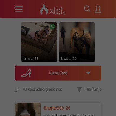
Lana ..., 35
Neža ..., 30
Escort
46
Razporedite glede na:
Filtriranje
Emaja, 29
Ksenija, 36
Brigitte300, 26