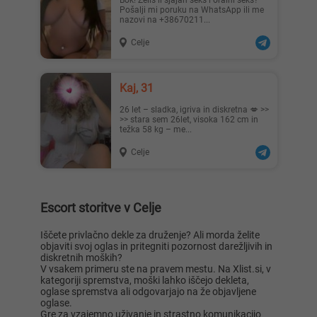
Bok! Želiš li sjajan seks i oralni seks?
Pošalji mi poruku na WhatsApp ili me
nazovi na +38670211...
Celje
Mirja..., 24
Klari..., 23
Kaj, 31
26 let – sladka, igriva in diskretna 💋 >>
>> stara sem 26let, visoka 162 cm in
težka 58 kg – me...
Celje
Alma, 28
Radmila, 34
Escort storitve v Celje
Iščete privlačno dekle za druženje? Ali morda želite
objaviti svoj oglas in pritegniti pozornost darežljivih in
diskretnih moških?
V vsakem primeru ste na pravem mestu. Na Xlist.si, v
kategoriji spremstva, moški lahko iščejo dekleta,
Emcii, 27
Chelsea, 23
oglase spremstva ali odgovarjajo na že objavljene
oglase.
Gre za vzajemno uživanje in strastno komunikacijo